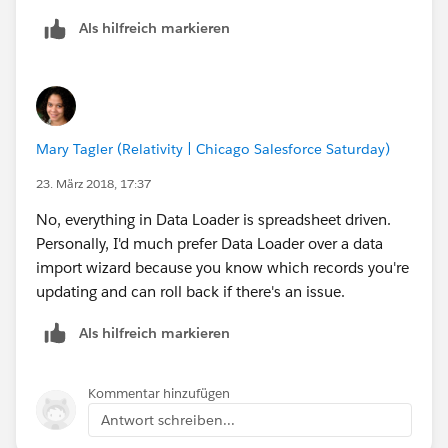
new record to see the new record type ID or go to
Als hilfreich markieren
Setup - Create - Object in question - record types -
click new record type and record ID will show in URL
Below is a quick read knowledge article on finding
record type. It is a little less confusing then what I just
Mary Tagler (Relativity | Chicago Salesforce Saturday)
typed out:
23. März 2018, 17:37
https://help.salesforce.com/articleView?
No, everything in Data Loader is spreadsheet driven.
id=000002428&language=en_US&type=1
Personally, I'd much prefer Data Loader over a data
import wizard because you know which records you're
updating and can roll back if there's an issue.
Als hilfreich markieren
Kommentar hinzufügen
Antwort schreiben...