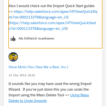
Also I would check out the Import Quick Start guides
=>
https://help.salesforce.com/apex/HTViewQuickSta
rts?id=000113376&language=en_US
(
https://help.salesforce.com/apex/HTViewQuickStart
s?id=000113376&language=en_US
)
Als hilfreich markieren
Steve Molis (You Owe Me a Beer, Inc.)
13. Dez. 2013, 18:22
It sounds like you may have used the wrong Import
Wizard. If you've just done this you can undo the
Import using the Mass Delete Tool =>
Using Mass
Delete to Undo Imports