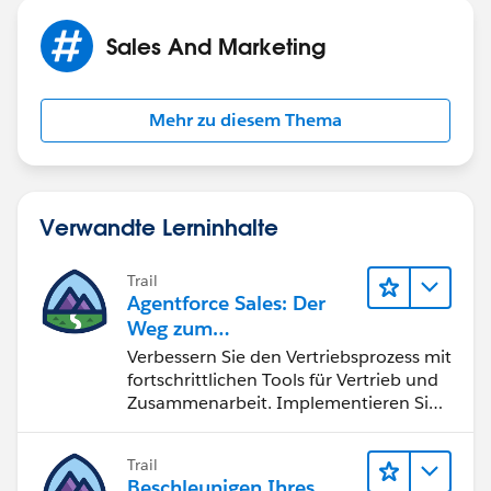
Sales And Marketing
Mehr zu diesem Thema
Verwandte Lerninhalte
Trail
Agentforce Sales: Der
Weg zum
Vertriebsspezialisten
Verbessern Sie den Vertriebsprozess mit
fortschrittlichen Tools für Vertrieb und
Zusammenarbeit. Implementieren Sie
strategische Vertriebsprogramme und
schließen Sie den Lead-zu-Cash-Zyklus
Trail
erfolgreich ab.
Beschleunigen Ihres