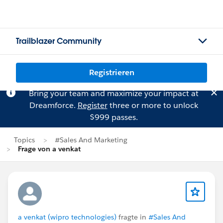
Trailblazer Community
Registrieren
Bring your team and maximize your impact at
Dreamforce.
Register
three or more to unlock
$999 passes.
Topics
#Sales And Marketing
Frage von a venkat
a venkat (wipro technologies)
fragte in
#Sales And