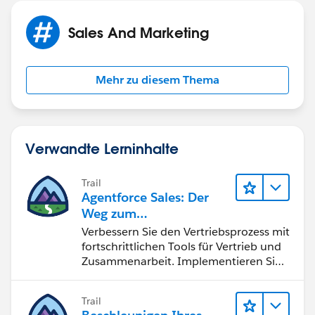
Sales And Marketing
Mehr zu diesem Thema
Verwandte Lerninhalte
Trail
Agentforce Sales: Der
Weg zum
Vertriebsspezialisten
Verbessern Sie den Vertriebsprozess mit
fortschrittlichen Tools für Vertrieb und
Zusammenarbeit. Implementieren Sie
strategische Vertriebsprogramme und
schließen Sie den Lead-zu-Cash-Zyklus
Trail
erfolgreich ab.