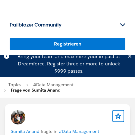
Trailblazer Community
Registrieren
Bring your team and maximize your impact at
Dreamforce.
Register
three or more to unlock
$999 passes.
Topics
#Data Management
Frage von Sumita Anand
Sumita Anand
fragte in
#Data Management