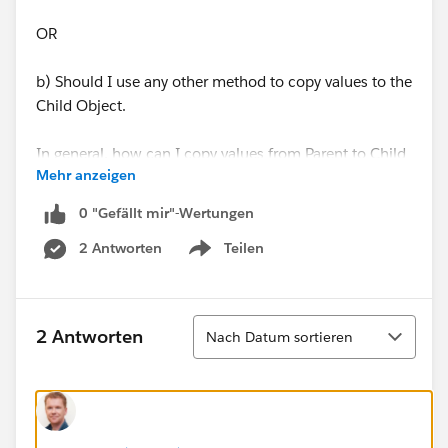
OR
b) Should I use any other method to copy values to the
Child Object.
In general, how can I copy values from Parent to Child
Mehr anzeigen
object?
0 "Gefällt mir"-Wertungen
thanks.
2 Antworten
Teilen
Show menu
Sortieren
2 Antworten
Nach Datum sortieren