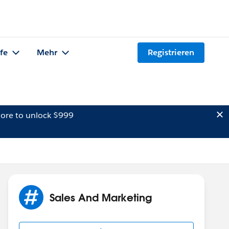
lfe
Mehr
Registrieren
ore to unlock $999
Sales And Marketing