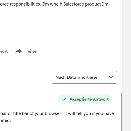
rce responsibilities. I'm whcih Salesforce product I'm
wort
Teilen
Show menu
Sortieren
Nach Datum sortieren
Akzeptierte Antwort
 bar or title bar of your browser. It will tell you if you have
mited.