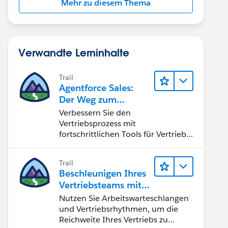
Mehr zu diesem Thema
Verwandte Lerninhalte
Trail
Agentforce Sales:
Der Weg zum
Vertriebsspezialisten
Verbessern Sie den
Vertriebsprozess mit
fortschrittlichen Tools für Vertrieb
und Zusammenarbeit.
Implementieren Sie strategische
Trail
Vertriebsprogramme und schließen
Beschleunigen Ihres
Sie den Lead-zu-Cash-Zyklus
Vertriebsteams mit
erfolgreich ab.
Sales Engagement
Nutzen Sie Arbeitswarteschlangen
und Vertriebsrhythmen, um die
Reichweite Ihres Vertriebs zu