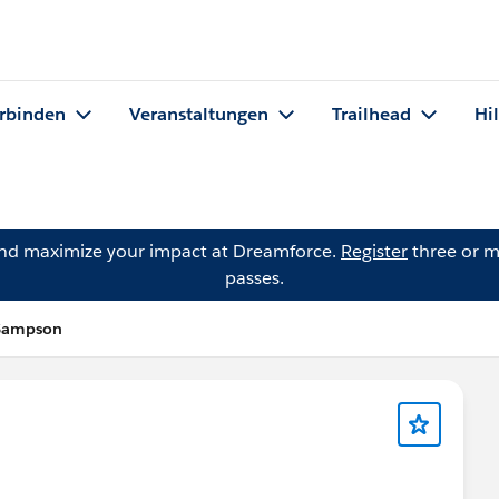
rbinden
Veranstaltungen
Trailhead
Hi
and maximize your impact at Dreamforce.
Register
three or m
passes.
 Sampson