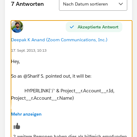
Sortieren
7 Antworten
Nach Datum sortieren
Akzeptierte Antwort
Deepak K Anand (‎‎‎‎‎‎Zoom Communications, Inc.)
17. Sept. 2013, 10:13
Hey,
So as @Sharif S. pointed out, it will be:
HYPERLINK('/' & Project__r.Account__r.Id,
Project__r.Account__r.Name)
Best,
Mehr anzeigen
Deepak
2 weitere Personen haben dies als hilfreich empfunden