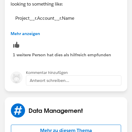
looking to something like:
Project__r.Account__r.Name
Note:
Mehr anzeigen
(i) Be sure to be on the Advanced Formula tab.
1 weitere Person hat dies als hilfreich empfunden
(ii) Click on the Insert field button. Find 'Project >'
from the list and select it. From the proceeding box,
Kommentar hinzufügen
find 'Account >' from the list and select it. From the
Antwort schreiben...
last box, select 'Name'.
i.e., 'Project >' ------> 'Account >' ------> 'Name'.
Data Management
Best,
Deepak
Mehr zu diesem Thema