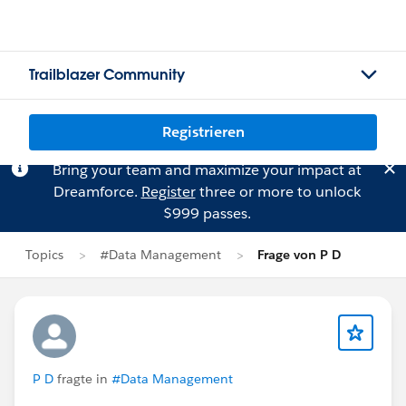
Trailblazer Community
Registrieren
Bring your team and maximize your impact at
Dreamforce.
Register
three or more to unlock
$999 passes.
Topics
#Data Management
Frage von P D
P D
fragte in
#Data Management