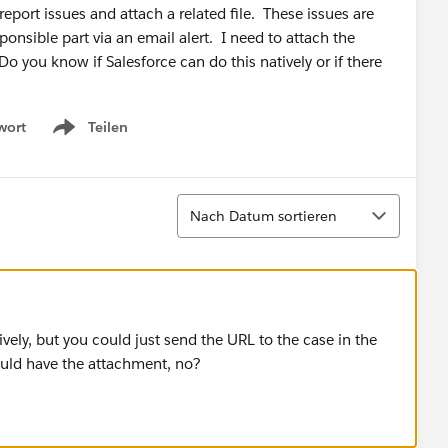
report issues and attach a related file. These issues are
onsible part via an email alert. I need to attach the
you know if Salesforce can do this natively or if there
wort
Teilen
Show menu
Sortieren
Nach Datum sortieren
tively, but you could just send the URL to the case in the
ould have the attachment, no?