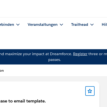
rbinden
Veranstaltungen
Trailhead
Hi
and maximize your impact at Dreamforce.
Register
three or m
passes.
son
case to email template.