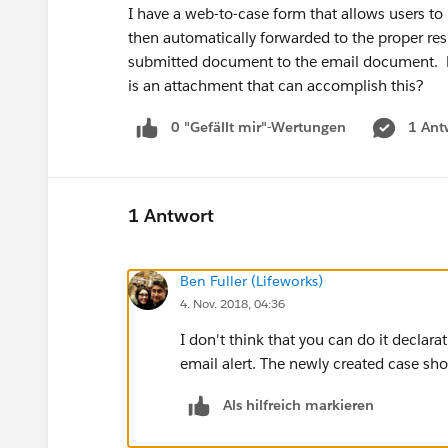
I have a web-to-case form that allows users to 
then automatically forwarded to the proper resp
submitted document to the email document. Do 
is an attachment that can accomplish this?
0 "Gefällt mir"-Wertungen
1 Ant
1 Antwort
Ben Fuller (Lifeworks)
4. Nov. 2018, 04:36
I don't think that you can do it declara
email alert. The newly created case sh
Als hilfreich markieren