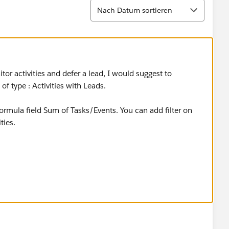
Sortieren
Nach Datum sortieren
tor activities and defer a lead, I would suggest to
f type : Activities with Leads.
mula field Sum of Tasks/Events. You can add filter on
ties.
s Activies' field., you will have to write a trigger on
mmary on Leads or have cross-object workflow update from