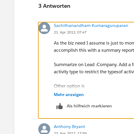
3 Antworten
Sachithanandham Kumaraguruparan
21. Apr. 2012, 07:47
As the biz need I assume is just to moni
accomplish this with a summary report o
Summarize on Lead :Company. Add a for
activity type to restrict the typesof activi
Other option is
Mehr anzeigen
If you want to update the 'Outbound Sale
Als hilfreich markieren
Activity as you cant create roll-up su
Activity.
Anthony Bryant
23. Apr. 2012, 17:59