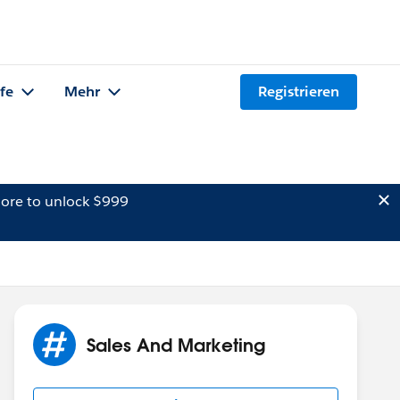
lfe
Mehr
Registrieren
ore to unlock $999
Sales And Marketing