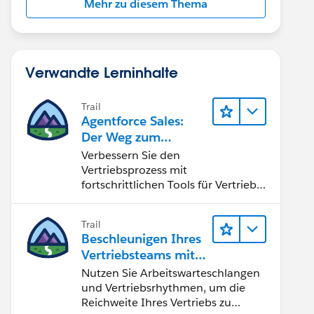
Mehr zu diesem Thema
Verwandte Lerninhalte
Trail
Agentforce Sales:
Der Weg zum
Vertriebsspezialisten
Verbessern Sie den
Vertriebsprozess mit
fortschrittlichen Tools für Vertrieb
und Zusammenarbeit.
Implementieren Sie strategische
Trail
Vertriebsprogramme und schließen
Beschleunigen Ihres
Sie den Lead-zu-Cash-Zyklus
Vertriebsteams mit
erfolgreich ab.
Sales Engagement
Nutzen Sie Arbeitswarteschlangen
und Vertriebsrhythmen, um die
Reichweite Ihres Vertriebs zu