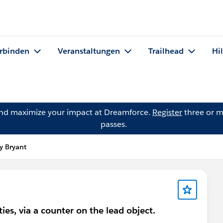
rbinden
Veranstaltungen
Trailhead
Hi
and maximize your impact at Dreamforce.
Register
three or m
passes.
y Bryant
ties, via a counter on the lead object.