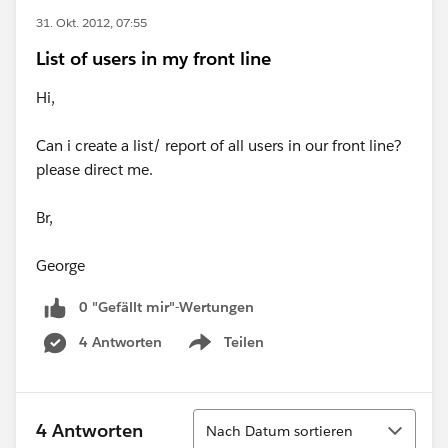
31. Okt. 2012, 07:55
List of users in my front line
Hi,
Can i create a list/ report of all users in our front line?
please direct me.
Br,
George
0 "Gefällt mir"-Wertungen
4 Antworten
Teilen
Show menu
Sortieren
4 Antworten
Nach Datum sortieren