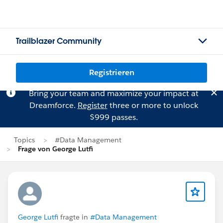
Trailblazer Community
Registrieren
Bring your team and maximize your impact at
Dreamforce.
Register
three or more to unlock
$999 passes.
Topics
#Data Management
Frage von George Lutfi
George Lutfi
fragte in
#Data Management