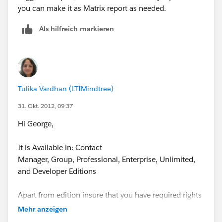
you can make it as Matrix report as needed.
Als hilfreich markieren
Tulika Vardhan (LTIMindtree)
31. Okt. 2012, 09:37
Hi George,
It is Available in: Contact
Manager, Group, Professional, Enterprise, Unlimited,
and Developer Editions
Apart from edition insure that you have required rights
to carry on this activity.
Mehr anzeigen