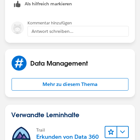
Als hilfreich markieren
Check out this link to know more:-
http://ap1.salesforce.com/help/doc/en/reports_admi
Kommentar hinzufügen
nistrative.htm
Antwort schreiben...
Thanks,
Tulika
Data Management
Mehr zu diesem Thema
Verwandte Lerninhalte
Trail
Erkunden von Data 360