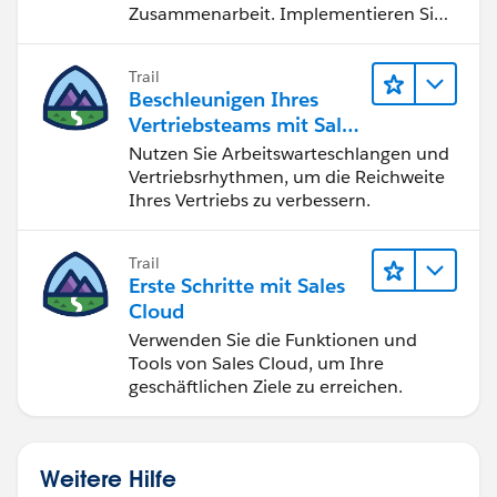
Zusammenarbeit. Implementieren Sie
strategische Vertriebsprogramme und
schließen Sie den Lead-zu-Cash-Zyklus
Trail
erfolgreich ab.
Beschleunigen Ihres
Vertriebsteams mit Sales
Engagement
Nutzen Sie Arbeitswarteschlangen und
Vertriebsrhythmen, um die Reichweite
Ihres Vertriebs zu verbessern.
Trail
Erste Schritte mit Sales
Cloud
Verwenden Sie die Funktionen und
Tools von Sales Cloud, um Ihre
geschäftlichen Ziele zu erreichen.
Weitere Hilfe