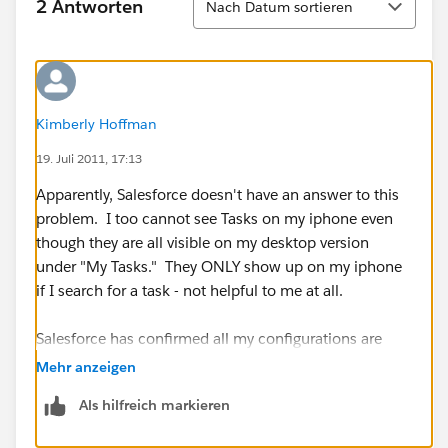
2 Antworten
Nach Datum sortieren
Kimberly Hoffman
19. Juli 2011, 17:13
Apparently, Salesforce doesn't have an answer to this
problem. I too cannot see Tasks on my iphone even
though they are all visible on my desktop version
under "My Tasks." They ONLY show up on my iphone
if I search for a task - not helpful to me at all.
Salesforce has confirmed all my configurations are
correct so not sure where to go from here.
Mehr anzeigen
Als hilfreich markieren