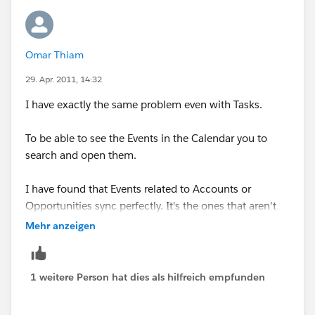
Omar Thiam
29. Apr. 2011, 14:32
I have exactly the same problem even with Tasks.
To be able to see the Events in the Calendar you to
search and open them.
I have found that Events related to Accounts or
Opportunities sync perfectly. It's the ones that aren't
related to any Account or Opportunity that don't sync.
Mehr anzeigen
1 weitere Person hat dies als hilfreich empfunden