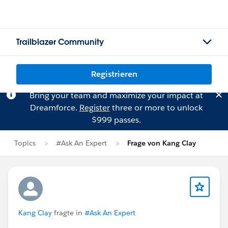
Trailblazer Community
Registrieren
Bring your team and maximize your impact at
Dreamforce.
Register
three or more to unlock
$999 passes.
Topics
#Ask An Expert
Frage von Kang Clay
Kang Clay
fragte in
#Ask An Expert