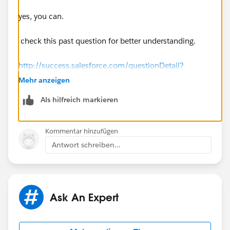
yes, you can.
check this past question for better understanding.
http://success.salesforce.com/questionDetail?
qId=a1X30000000HdyeEAC
Mehr anzeigen
Als hilfreich markieren
best of luck!
Kommentar hinzufügen
Antwort schreiben...
Ask An Expert