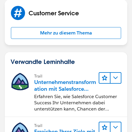
Customer Service
Mehr zu diesem Thema
Verwandte Lerninhalte
Trail
Unternehmenstransform
ation mit Salesforce
Customer Success
Erfahren Sie, wie Salesforce Customer
Success Ihr Unternehmen dabei
unterstützen kann, Chancen der
vierten industriellen Revolution zu
nutzen.
Trail
Erreichen Ihrer Ziele mit