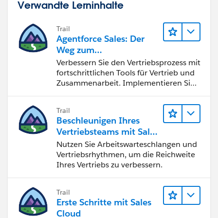
Verwandte Lerninhalte
Trail
Agentforce Sales: Der
Weg zum
Vertriebsspezialisten
Verbessern Sie den Vertriebsprozess mit
fortschrittlichen Tools für Vertrieb und
Zusammenarbeit. Implementieren Sie
strategische Vertriebsprogramme und
schließen Sie den Lead-zu-Cash-Zyklus
Trail
erfolgreich ab.
Beschleunigen Ihres
Vertriebsteams mit Sales
Engagement
Nutzen Sie Arbeitswarteschlangen und
Vertriebsrhythmen, um die Reichweite
Ihres Vertriebs zu verbessern.
Trail
Erste Schritte mit Sales
Cloud