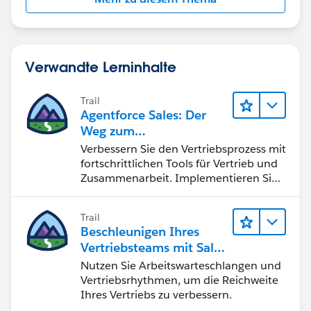
Verwandte Lerninhalte
Trail
Agentforce Sales: Der
Weg zum
Vertriebsspezialisten
Verbessern Sie den Vertriebsprozess mit
fortschrittlichen Tools für Vertrieb und
Zusammenarbeit. Implementieren Sie
strategische Vertriebsprogramme und
schließen Sie den Lead-zu-Cash-Zyklus
Trail
erfolgreich ab.
Beschleunigen Ihres
Vertriebsteams mit Sales
Engagement
Nutzen Sie Arbeitswarteschlangen und
Vertriebsrhythmen, um die Reichweite
Ihres Vertriebs zu verbessern.