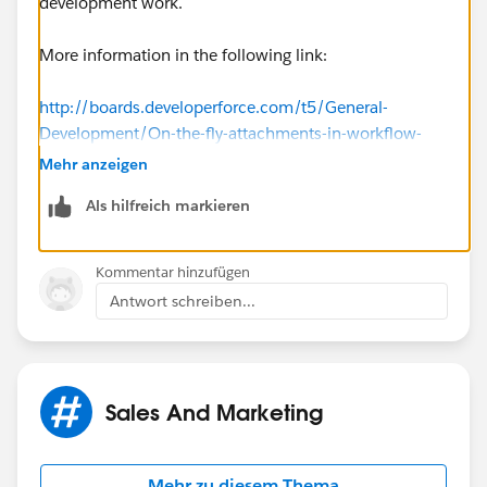
development work.
More information in the following link:
http://boards.developerforce.com/t5/General-
Development/On-the-fly-attachments-in-workflow-
email-alert/td-p/141112
Mehr anzeigen
Als hilfreich markieren
Let us know if you need assistance in terms of
development.
Kommentar hinzufügen
Joey Chan |
http://www.cloudjedi.com/
Antwort schreiben...
Sales And Marketing
Mehr zu diesem Thema