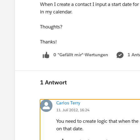
When I create a contact I input a start date for 
in my calendar.
Thoughts?
Thanks!
0 "Gefällt mir"-Wertungen
1 Ant
1 Antwort
Carlos Terry
11. Juli 2012, 16:24
You need to create logic that when the co
on that date.