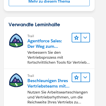
Mehr zu diesem Thema
Verwandte Lerninhalte
Trail
Agentforce Sales:
Der Weg zum
Vertriebsspezialisten
Verbessern Sie den
Vertriebsprozess mit
fortschrittlichen Tools für Vertrieb
und Zusammenarbeit.
Implementieren Sie strategische
Trail
Vertriebsprogramme und schließen
Beschleunigen Ihres
Sie den Lead-zu-Cash-Zyklus
Vertriebsteams mit
erfolgreich ab.
Sales Engagement
Nutzen Sie Arbeitswarteschlangen
und Vertriebsrhythmen, um die
Reichweite Ihres Vertriebs zu