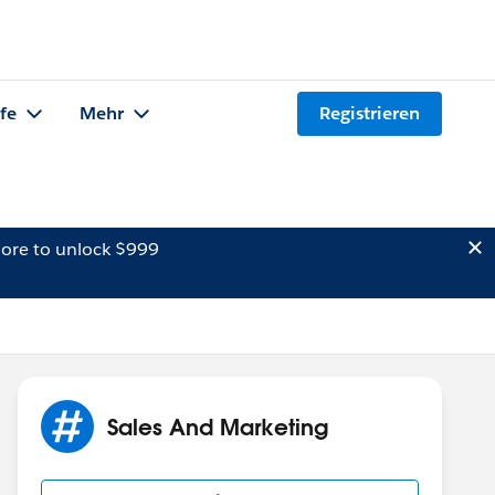
lfe
Mehr
Registrieren
ore to unlock $999
Sales And Marketing