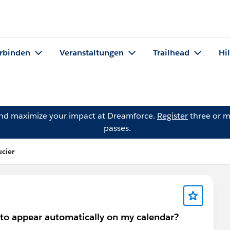
rbinden
Veranstaltungen
Trailhead
Hi
and maximize your impact at Dreamforce.
Register
three or m
passes.
ucier
d to appear automatically on my calendar?