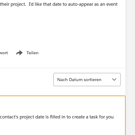
their project. I'd like that date to auto-appear as an event
wort
Teilen
Show menu
Sortieren
Nach Datum sortieren
ntact's project date is filled in to create a task for you