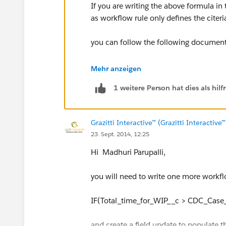
If you are writing the above formula in 
as workflow rule only defines the citeria
you can follow the following document
http://www.shellblack.com/administrati
Mehr anzeigen
1 weitere Person hat dies als hi
you should write the rule criteria like thi
IF(Total_time_for_WIP__c < CDC_Case_S
Grazitti Interactive™ (Grazitti Interactive™
23. Sept. 2014, 12:25
and create a field update to populate th
Hi Madhuri Parupalli,
mark it best answer if you find it a solu
you will need to write one more workflo
Thanks & Regards,
IF(Total_time_for_WIP__c > CDC_Case_S
Grazitti Team
and create a field update to populate th