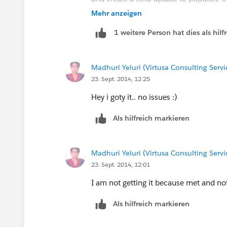
Mehr anzeigen
Thanks & Regards,
1 weitere Person hat dies als hi
Grazitti Team
Madhuri Yeluri (Virtusa Consulting Servi
23. Sept. 2014, 12:25
Hey i goty it.. no issues :)
Als hilfreich markieren
Madhuri Yeluri (Virtusa Consulting Servi
23. Sept. 2014, 12:01
I am not getting it because met and not
Als hilfreich markieren