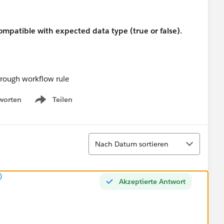
ncompatible with expected data type (true or false).
through workflow rule
worten
Teilen
Show menu
Sortieren
Nach Datum sortieren
)
Akzeptierte Antwort