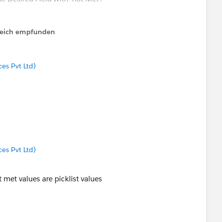
lfreich empfunden
ces Pvt Ltd)
ces Pvt Ltd)
 met values are picklist values