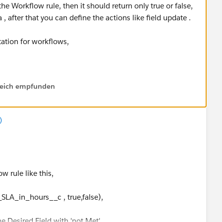
the Workflow rule, then it should return only true or false,
 , after that you can define the actions like field update .
ation for workflows,
on/rule-criteria/
.
lfreich empfunden
s ,
LA_in_hours__c , true,false),
)
e Desired Field with 'Met'.
tion.
w rule like this,
LA_in_hours__c , true,false),
e Desired Field with 'not Met'.