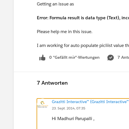
Getting an issue as
Error: Formula result is data type (Text), i
Please help me in this issue.
I am working for auto populate picliist value 
0 "Gefällt mir"-Wertungen
7 Ant
7 Antworten
Grazitti Interactive™ (Grazitti Interactive™
23. Sept. 2014, 07:35
Hi Madhuri Parupalli ,