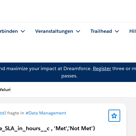
rbinden
Veranstaltungen
Trailhead
Hi
and maximize your impact at Dreamforce.
Register
three or m
passes.
Yeluri
Ltd)
fragte in
#Data Management
_SLA_in_hours__c , 'Met','Not Met')