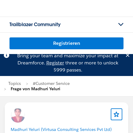
Trailblazer Community
Registrieren
Bring your team and maximize your impact at
Dreamforce.
Register
three or more to unlock
$999 passes.
Topics
#Customer Service
Frage von Madhuri Yeluri
Madhuri Yeluri (Virtusa Consulting Services Pvt Ltd)