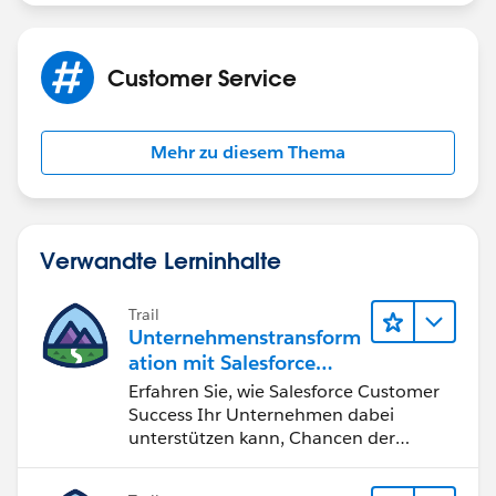
Customer Service
Mehr zu diesem Thema
Verwandte Lerninhalte
Trail
Unternehmenstransform
ation mit Salesforce
Customer Success
Erfahren Sie, wie Salesforce Customer
Success Ihr Unternehmen dabei
unterstützen kann, Chancen der
vierten industriellen Revolution zu
nutzen.