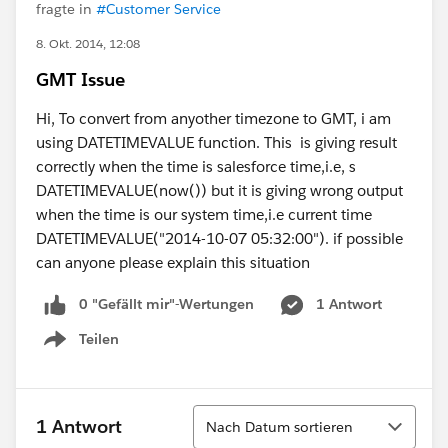
fragte in
#Customer Service
8. Okt. 2014, 12:08
GMT Issue
Hi, To convert from anyother timezone to GMT, i am
using DATETIMEVALUE function. This is giving result
correctly when the time is salesforce time,i.e, s
DATETIMEVALUE(now()) but it is giving wrong output
when the time is our system time,i.e current time
DATETIMEVALUE("2014-10-07 05:32:00"). if possible
can anyone please explain this situation
0 "Gefällt mir"-Wertungen
1 Antwort
Teilen
Show menu
Sortieren
1 Antwort
Nach Datum sortieren