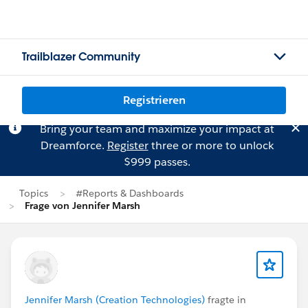
Trailblazer Community
Registrieren
Bring your team and maximize your impact at
Dreamforce.
Register
three or more to unlock
$999 passes.
Topics
#Reports & Dashboards
Frage von Jennifer Marsh
Jennifer Marsh (Creation Technologies)
fragte in