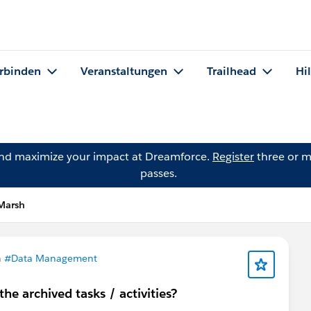
rbinden
Veranstaltungen
Trailhead
Hi
and maximize your impact at Dreamforce.
Register
three or m
passes.
 Marsh
n
#Data Management
the archived tasks / activities?