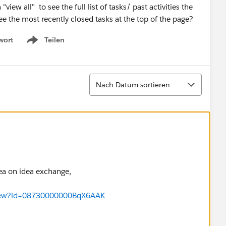
view all" to see the full list of tasks/ past activities the
 see the most recently closed tasks at the top of the page?
wort
Teilen
Show menu
Sortieren
Nach Datum sortieren
idea on idea exchange,
aview?id=08730000000BqX6AAK