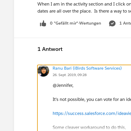
When I am in the activity section and I click on "
dates are all over the place. Is there a way to
0 "Gefällt mir"-Wertungen
1 Ant
1 Antwort
Ranu Bari (iBirds Software Services)
26. Sept. 2019, 09:28
@Jennifer,
It's not possible, you can vote for an 
https://success.salesforce.com/ide
Some cleaver workaround to do this,