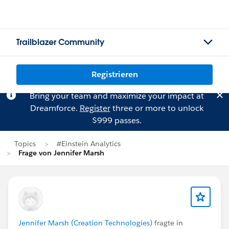
Trailblazer Community
Registrieren
Bring your team and maximize your impact at
Dreamforce.
Register
three or more to unlock
$999 passes.
Topics
#Einstein Analytics
Frage von Jennifer Marsh
Jennifer Marsh (Creation Technologies)
fragte in