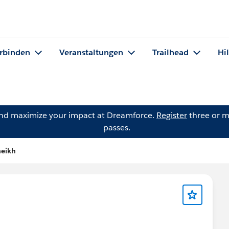
rbinden
Veranstaltungen
Trailhead
Hi
and maximize your impact at Dreamforce.
Register
three or m
passes.
heikh