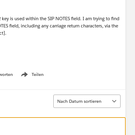
key is used within the SIP NOTES field. I am trying to find
ES field, including any carriage return characters, via the
ct].
worten
Teilen
Show menu
Sortieren
Nach Datum sortieren