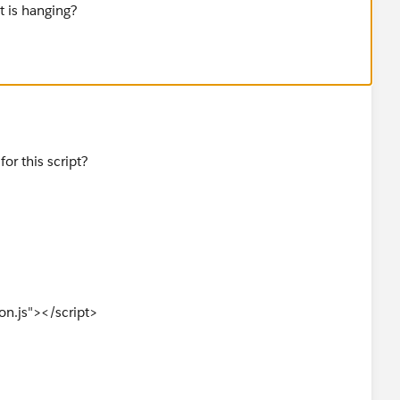
t is hanging?
or this script?
on.js"></script>