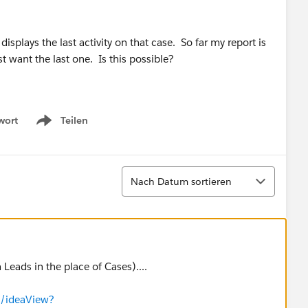
 displays the last activity on that case. So far my report is
st want the last one. Is this possible?
wort
Teilen
Show menu
Sortieren
Nach Datum sortieren
Leads in the place of Cases)....
s/ideaView?