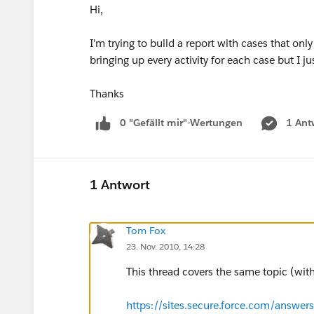
Hi,
I'm trying to build a report with cases that only
bringing up every activity for each case but I ju
Thanks
0 "Gefällt mir"-Wertungen
1 Ant
1 Antwort
Tom Fox
23. Nov. 2010, 14:28
This thread covers the same topic (with 
https://sites.secure.force.com/answer