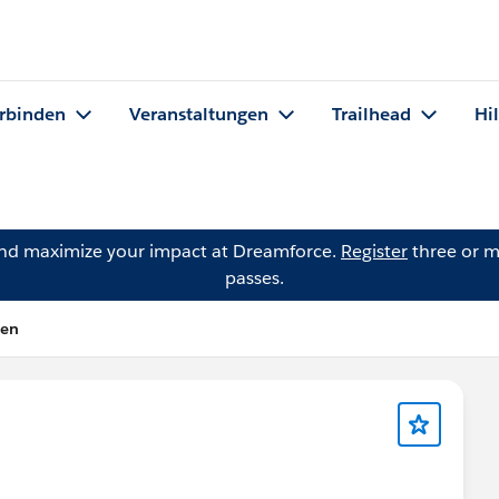
rbinden
Veranstaltungen
Trailhead
Hi
and maximize your impact at Dreamforce.
Register
three or m
passes.
len