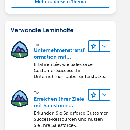
Mehr zu diesem Thema
Verwandte Lerninhalte
Trail
Unternehmenstransf
ormation mit
Salesforce Customer
Erfahren Sie, wie Salesforce
Success
Customer Success Ihr
Unternehmen dabei unterstützen
kann, Chancen der vierten
industriellen Revolution zu nutzen.
Trail
Erreichen Ihrer Ziele
mit Salesforce
Customer Success
Erkunden Sie Salesforce Customer
Success-Ressourcen und nutzen
Sie Ihre Salesforce-