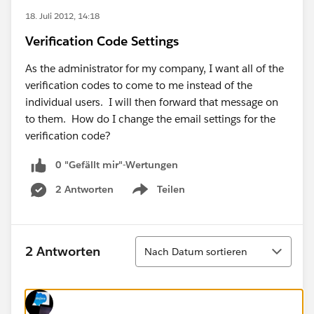
18. Juli 2012, 14:18
Verification Code Settings
As the administrator for my company, I want all of the
verification codes to come to me instead of the
individual users. I will then forward that message on
to them. How do I change the email settings for the
verification code?
0 "Gefällt mir"-Wertungen
2 Antworten
Teilen
Show menu
Sortieren
2 Antworten
Nach Datum sortieren