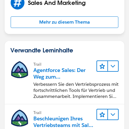
Sales And Marketing
Mehr zu diesem Thema
Verwandte Lerninhalte
Trail
Agentforce Sales: Der
Weg zum
Vertriebsspezialisten
Verbessern Sie den Vertriebsprozess mit
fortschrittlichen Tools für Vertrieb und
Zusammenarbeit. Implementieren Sie
strategische Vertriebsprogramme und
schließen Sie den Lead-zu-Cash-Zyklus
Trail
erfolgreich ab.
Beschleunigen Ihres
Vertriebsteams mit Sales