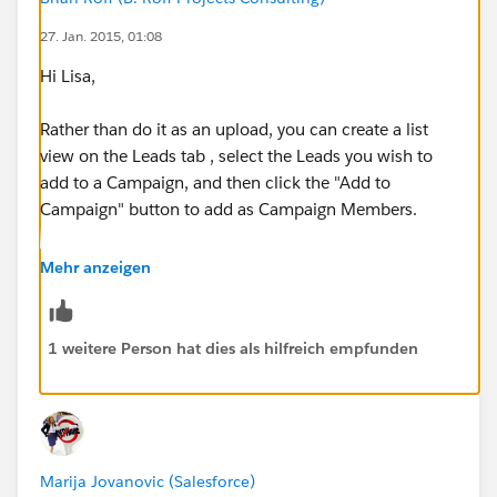
27. Jan. 2015, 01:08
Hi Lisa,
Rather than do it as an upload, you can create a list
view on the Leads tab , select the Leads you wish to
add to a Campaign, and then click the "Add to
Campaign" button to add as Campaign Members.
Does that get you what you nee?
Mehr anzeigen
Best,
1 weitere Person hat dies als hilfreich empfunden
Brian
Marija Jovanovic (Salesforce)