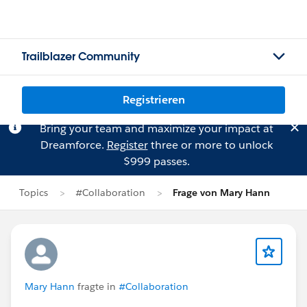
Trailblazer Community
Registrieren
Bring your team and maximize your impact at
Dreamforce.
Register
three or more to unlock
$999 passes.
Topics
#Collaboration
Frage von Mary Hann
Mary Hann
fragte in
#Collaboration