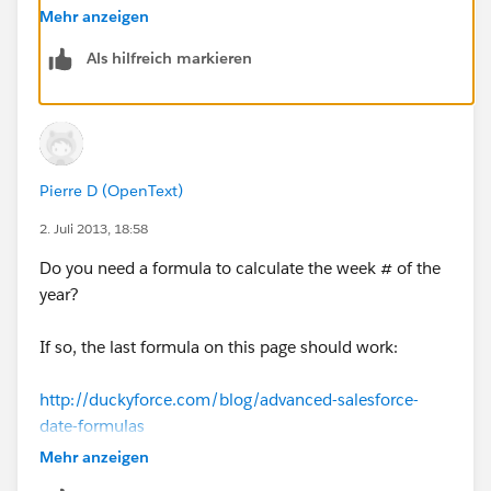
Mehr anzeigen
DATEVALUE(CreatedDate) >= DATEVALUE('2013-
Als hilfreich markieren
02-11'),
DATEVALUE(CreatedDate) <= DATEVALUE('2013-
02-17')
Pierre D (OpenText)
),
2. Juli 2013, 18:58
"Week 8 - 2013",
Do you need a formula to calculate the week # of the
year?
IF(
If so, the last formula on this page should work:
AND(
http://duckyforce.com/blog/advanced-salesforce-
DATEVALUE(CreatedDate) >=
date-formulas
DATEVALUE('2013-02-18'),
Mehr anzeigen
MOD(FLOOR( ( CreatedDate -DATEVALUE("2006-01-
DATEVALUE(CreatedDate) <=