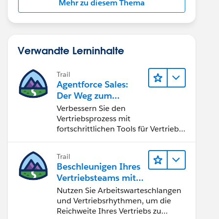
Mehr zu diesem Thema
Verwandte Lerninhalte
Trail
Agentforce Sales:
Der Weg zum
Vertriebsspezialisten
Verbessern Sie den
Vertriebsprozess mit
fortschrittlichen Tools für Vertrieb
und Zusammenarbeit.
Implementieren Sie strategische
Trail
Vertriebsprogramme und schließen
Beschleunigen Ihres
Sie den Lead-zu-Cash-Zyklus
Vertriebsteams mit
erfolgreich ab.
Sales Engagement
Nutzen Sie Arbeitswarteschlangen
und Vertriebsrhythmen, um die
Reichweite Ihres Vertriebs zu