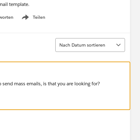
mail template.
worten
Teilen
Show menu
Sortieren
Nach Datum sortieren
 send mass emails, is that you are looking for?