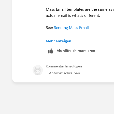
Mass Email templates are the same as r
actual email is what's different.
See:
Sending Mass Email
Best,
Mehr anzeigen
Als hilfreich markieren
David
Duckyforce.com
Kommentar hinzufügen
Antwort schreiben...