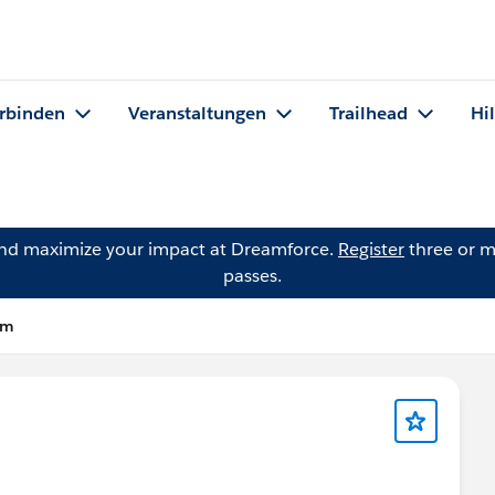
rbinden
Veranstaltungen
Trailhead
Hi
and maximize your impact at Dreamforce.
Register
three or m
passes.
um