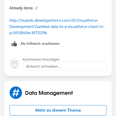
Why data are garbked please?
Already done. :/
Thanks for your answers.
http://boards.developerforce.com/t5/Visualforce-
Development/Garbled-data-to-a-visualforce-chart/m-
Best regards
p/693849#.M70296
Als hilfreich markieren
Kommentar hinzufügen
Antwort schreiben...
Data Management
Mehr zu diesem Thema