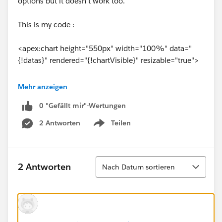
options but it doesn't work too.
This is my code :
<apex:chart height="550px" width="100%" data="
{!datas}" rendered="{!chartVisible}" resizable="true">
<apex:legend position="right"/>
Mehr anzeigen
0 "Gefällt mir"-Wertungen
<apex:axis type="Numeric" position="left"
fields="data1" minimum="0" maximum="
2 Antworten
Teilen
Show menu
{!maxNbParticipants}" title="Number of participants"
grid="true"/>
Sortieren
2 Antworten
Nach Datum sortieren
<apex:axis type="Category" position="bottom"
fields="name" title="">
<apex:chartLabel rotate="315"/>