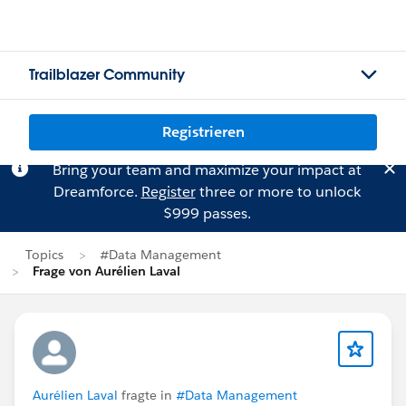
Trailblazer Community
Registrieren
Bring your team and maximize your impact at
Dreamforce.
Register
three or more to unlock
$999 passes.
Topics
#Data Management
Frage von Aurélien Laval
Aurélien Laval
fragte in
#Data Management