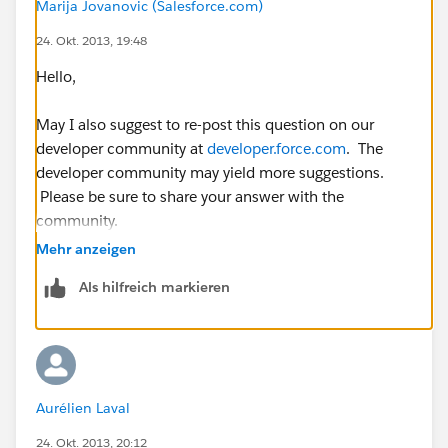
Marija Jovanovic (Salesforce.com)
</apex:axis>
24. Okt. 2013, 19:48
<apex:lineSeries title="{!mapNames[0]}"
Hello,
fill="true" axis="left" xField="name" yField="data1"
markerType="circle" markerSize="4"
May I also suggest to re-post this question on our
markerFill="#.A44065" strokeColor="#.A44065" />
developer community at
developer.force.com
. The
developer community may yield more suggestions.
<apex:lineSeries title="{!mapNames[1]}"
Please be sure to share your answer with the
fill="false" axis="left" xField="name" yField="data2"
community.
markerType="circle" markerSize="4"
Mehr anzeigen
markerFill="#.4051A4" strokeColor="#.4051A4" />
Als hilfreich markieren
<apex:lineSeries title="{!mapNames[2]}"
fill="false" axis="left" xField="name" yField="data3"
markerType="circle" markerSize="4"
markerFill="#.5EA440" strokeColor="#.5EA440" />
Aurélien Laval
</apex:chart>
24. Okt. 2013, 20:12