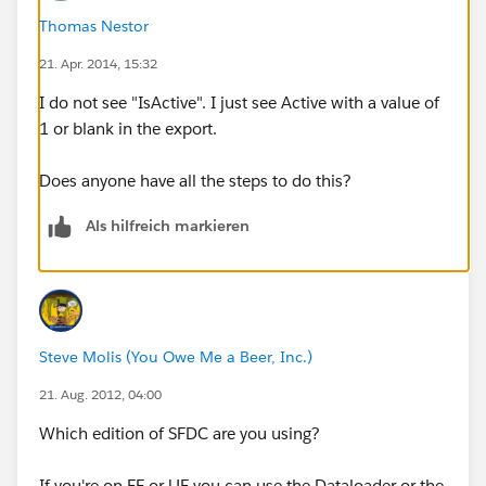
Thomas Nestor
21. Apr. 2014, 15:32
I do not see "IsActive". I just see Active with a value of
1 or blank in the export.
Does anyone have all the steps to do this?
Als hilfreich markieren
Steve Molis (You Owe Me a Beer, Inc.)
21. Aug. 2012, 04:00
Which edition of SFDC are you using?
If you're on EE or UE you can use the Dataloader or the