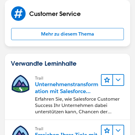
Customer Service
Mehr zu diesem Thema
Verwandte Lerninhalte
Trail
Unternehmenstransform
ation mit Salesforce
Customer Success
Erfahren Sie, wie Salesforce Customer
Success Ihr Unternehmen dabei
unterstützen kann, Chancen der
vierten industriellen Revolution zu
nutzen.
Trail
Erreichen Ihrer Ziele mit