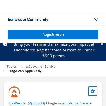
Trailblazer Community
Registrieren
Bring your team and maximize your impact at
Dreamforce.
Register
three or more to unlock
$999 passes.
Topics
#Customer Service
Frage von AppBuddy -
AppBuddy - (AppBuddy)
fragte in
#Customer Service