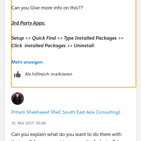
Can you Give more info on this??
3rd Party Apps:
Setup >> Quick Find >> Type Installed Packages >>
Click installed Packages >> Uninstall.
Custom App:
Mehr anzeigen
Als hilfreich markieren
Setup >> Quick Find >> Apps >> Delete.
Before Deleting completely you need to remove
Dependent Objects,Field ..e.t.c
Pritam Shekhawat (PwC South East Asia Consulting)
Hide Apps:
31. Mai 2017, 05:08
Setup >> Quick Find >> Profile >> Custom App
Can you explain what do you want to do there with
Settings >> Remove Visible Permission.