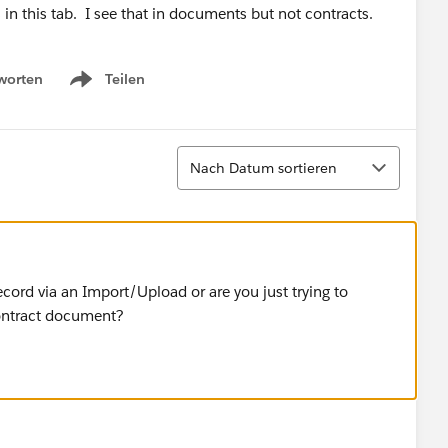
 in this tab. I see that in documents but not contracts.
worten
Teilen
Show menu
Sortieren
Nach Datum sortieren
ecord via an Import/Upload or are you just trying to
 Contract document?