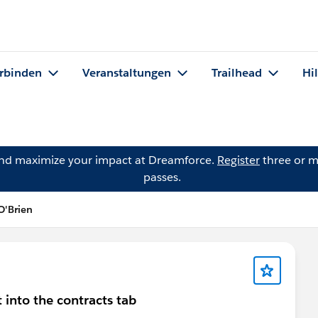
rbinden
Veranstaltungen
Trailhead
Hi
and maximize your impact at Dreamforce.
Register
three or m
passes.
O'Brien
 into the contracts tab