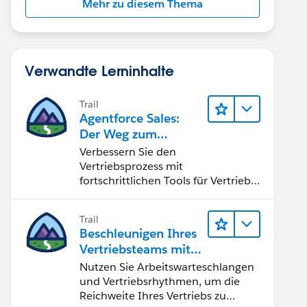
Mehr zu diesem Thema
Verwandte Lerninhalte
Trail
Agentforce Sales:
Der Weg zum
Vertriebsspezialisten
Verbessern Sie den
Vertriebsprozess mit
fortschrittlichen Tools für Vertrieb
und Zusammenarbeit.
Implementieren Sie strategische
Trail
Vertriebsprogramme und schließen
Beschleunigen Ihres
Sie den Lead-zu-Cash-Zyklus
Vertriebsteams mit
erfolgreich ab.
Sales Engagement
Nutzen Sie Arbeitswarteschlangen
und Vertriebsrhythmen, um die
Reichweite Ihres Vertriebs zu