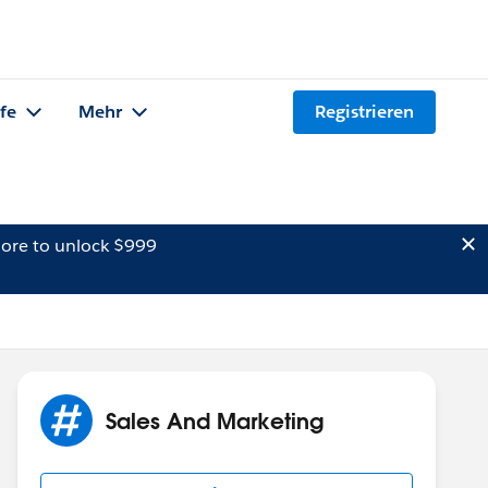
lfe
Mehr
Registrieren
ore to unlock $999
Sales And Marketing