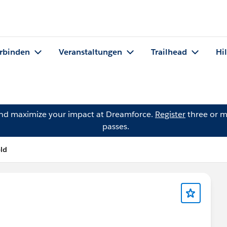
rbinden
Veranstaltungen
Trailhead
Hi
and maximize your impact at Dreamforce.
Register
three or m
passes.
eld