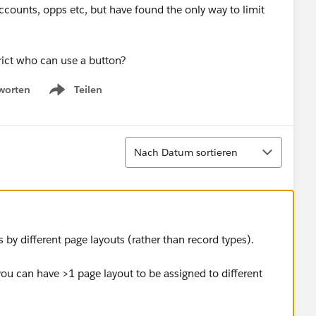
ounts, opps etc, but have found the only way to limit
rict who can use a button?
worten
Teilen
Show menu
Sortieren
Nach Datum sortieren
s by different page layouts (rather than record types).
you can have >1 page layout to be assigned to different