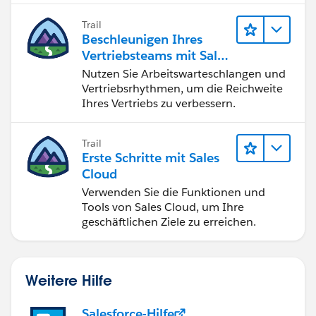
schließen Sie den Lead-zu-Cash-Zyklus
Trail
erfolgreich ab.
Beschleunigen Ihres
Vertriebsteams mit Sales
Engagement
Nutzen Sie Arbeitswarteschlangen und
Vertriebsrhythmen, um die Reichweite
Ihres Vertriebs zu verbessern.
Trail
Erste Schritte mit Sales
Cloud
Verwenden Sie die Funktionen und
Tools von Sales Cloud, um Ihre
geschäftlichen Ziele zu erreichen.
Weitere Hilfe
Salesforce-Hilfe