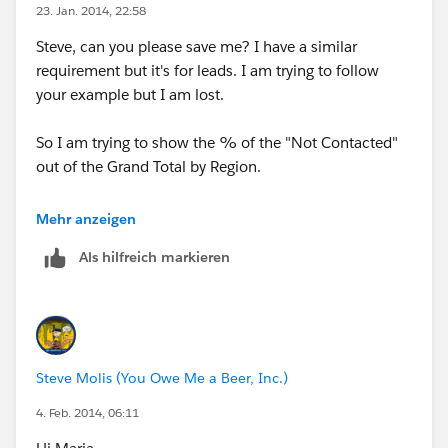
23. Jan. 2014, 22:58
Steve, can you please save me? I have a similar
requirement but it's for leads. I am trying to follow
your example but I am lost.
So I am trying to show the % of the "Not Contacted"
out of the Grand Total by Region.
example for Middle East, I want to do"Not contacted
Mehr anzeigen
(7) divided by total leads (49) to get a percentage
Als hilfreich markieren
Steve Molis (You Owe Me a Beer, Inc.)
4. Feb. 2014, 06:11