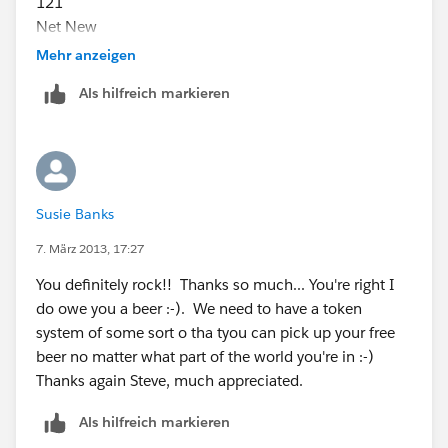
121
Net New
42
Mehr anzeigen
Influence
Als hilfreich markieren
22
Fulfillment
4
Total
1,198
Susie Banks
7. März 2013, 17:27
You definitely rock!! Thanks so much... You're right I
do owe you a beer :-). We need to have a token
system of some sort o tha tyou can pick up your free
beer no matter what part of the world you're in :-)
Thanks again Steve, much appreciated.
Als hilfreich markieren