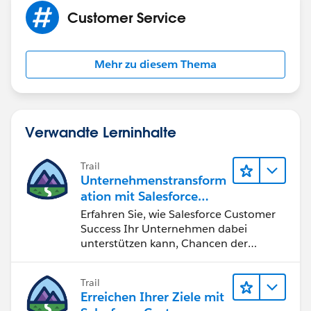
Customer Service
Mehr zu diesem Thema
Verwandte Lerninhalte
Trail
Unternehmenstransform
ation mit Salesforce
Customer Success
Erfahren Sie, wie Salesforce Customer
Success Ihr Unternehmen dabei
unterstützen kann, Chancen der
vierten industriellen Revolution zu
nutzen.
Trail
Erreichen Ihrer Ziele mit