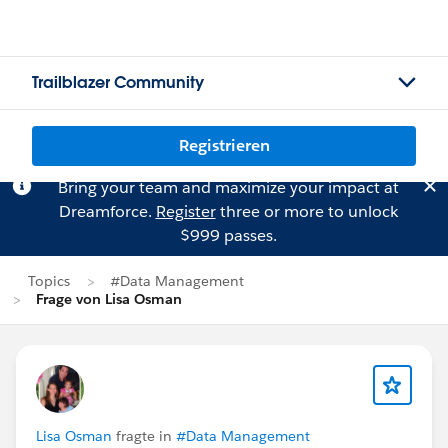
Trailblazer Community
Registrieren
Bring your team and maximize your impact at
Dreamforce.
Register
three or more to unlock
$999 passes.
Topics
#Data Management
Frage von Lisa Osman
Lisa Osman
fragte in
#Data Management