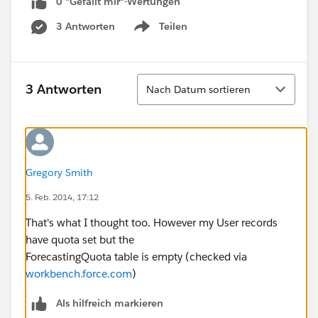
0 "Gefällt mir"-Wertungen
3 Antworten
Teilen
Show menu
Sortieren
3 Antworten
Nach Datum sortieren
Gregory Smith
5. Feb. 2014, 17:12
That's what I thought too. However my User records
have quota set but the
ForecastingQuota table is empty (checked via
workbench.force.com
)
Als hilfreich markieren