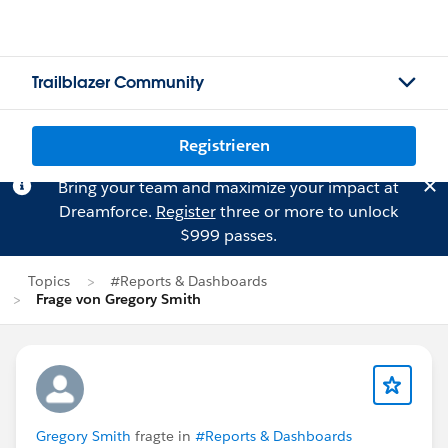
Trailblazer Community
Registrieren
Bring your team and maximize your impact at
Dreamforce.
Register
three or more to unlock
$999 passes.
Topics
#Reports & Dashboards
Frage von Gregory Smith
Gregory Smith
fragte in
#Reports & Dashboards