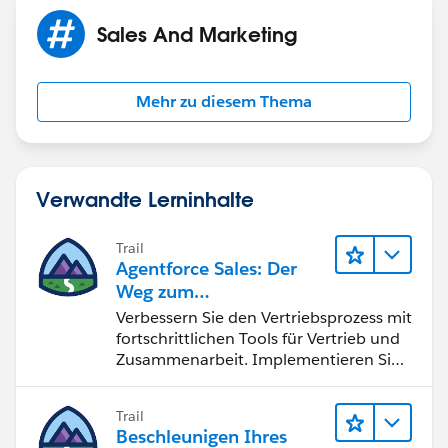
Sales And Marketing
Mehr zu diesem Thema
Verwandte Lerninhalte
Trail
Agentforce Sales: Der
Weg zum
Vertriebsspezialisten
Verbessern Sie den Vertriebsprozess mit
fortschrittlichen Tools für Vertrieb und
Zusammenarbeit. Implementieren Sie
strategische Vertriebsprogramme und
schließen Sie den Lead-zu-Cash-Zyklus
Trail
erfolgreich ab.
Beschleunigen Ihres