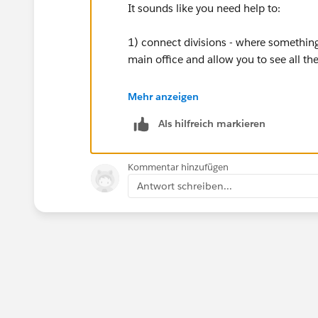
It sounds like you need help to:
1) connect divisions - where something
main office and allow you to see all the 
2) report on products for all the closed
Mehr anzeigen
Als hilfreich markieren
It's always better to rely on a report
saved, unless your business process ca
sale.
Kommentar hinzufügen
Antwort schreiben...