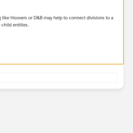
 like Hoovers or D&B may help to connect divisions to a
child entities.
 opportunities for a given global parent.
 of the data, rather than a document somebody updated and
n ensure the data is updated in the document with every