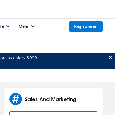
lfe
Mehr
Registrieren
ore to unlock $999
Sales And Marketing