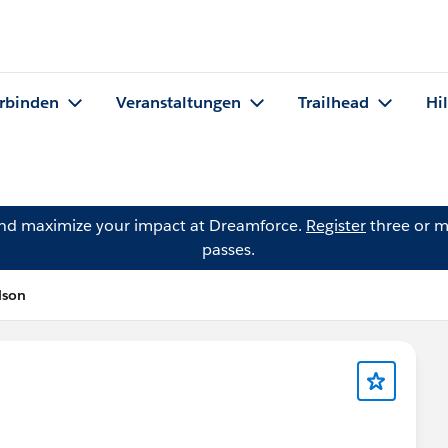
rbinden
Veranstaltungen
Trailhead
Hi
and maximize your impact at Dreamforce.
Register
three or m
passes.
lson