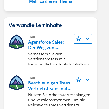
Mehr zu diesem Thema
Verwandte Lerninhalte
Trail
Agentforce Sales:
Der Weg zum
Vertriebsspezialisten
Verbessern Sie den
Vertriebsprozess mit
fortschrittlichen Tools für Vertrieb
und Zusammenarbeit.
Implementieren Sie strategische
Trail
Vertriebsprogramme und schließen
Beschleunigen Ihres
Sie den Lead-zu-Cash-Zyklus
Vertriebsteams mit
erfolgreich ab.
Sales Engagement
Nutzen Sie Arbeitswarteschlangen
und Vertriebsrhythmen, um die
Reichweite Ihres Vertriebs zu