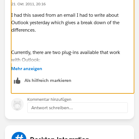
21. Okt. 2011, 20:16
I had this saved from an email I had to write about
Outlook yesterday which gives a break down of the
differences.
Currently, there are two plug-ins available that work
with Outlook:
"Connect for Outlook" which requires Microsoft
Mehr anzeigen
Windows 2000, XP, Vista, or 7 (32-bit only). Also, it
Als hilfreich markieren
requires Microsoft Outlook XP (2002), 2003 or 2007
"Salesforce for Outlook" which required Microsoft
Kommentar hinzufügen
Windows 7 (64-bit and 32-bit), Vista (32-bit only), XP
Antwort schreiben...
(32-bit only). Also it requires Microsoft Outlook 2010
(64-bit and 32-bit) or 2007.
With this knowledge if you have a 64-bit os you'll need