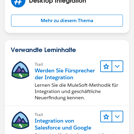
Desktop Integration
Outlook 07 or 10. Myself I have a 64-bit processer
computer but run standard 32-bit XP with Office 03
and it runs fine. So it's not so much that if you have a
Mehr zu diesem Thema
64-bit capable PC, it is are you running 64-bit
programs?
Verwandte Lerninhalte
Trail
Werden Sie Fürsprecher
der Integration
Lernen Sie die MuleSoft-Methodik für
Integration und geschäftliche
Neuerfindung kennen.
Trail
Integration von
Salesforce und Google