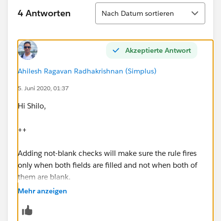
Sortieren
4 Antworten
Nach Datum sortieren
Akzeptierte Antwort
Ahilesh Ragavan Radhakrishnan (Simplus)
5. Juni 2020, 01:37
Hi Shilo,
++
Adding not-blank checks will make sure the rule fires
only when both fields are filled and not when both of
them are blank.
Mehr anzeigen
AND(
NOT(ISBLANK(TEXT(1st_Month_Credit__c))),