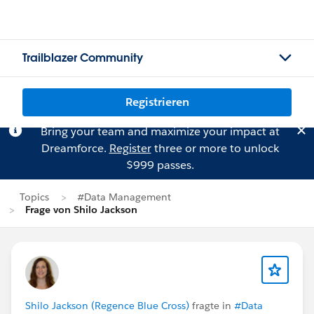
Trailblazer Community
Registrieren
Bring your team and maximize your impact at
Dreamforce.
Register
three or more to unlock
$999 passes.
Topics
#Data Management
Frage von Shilo Jackson
Shilo Jackson (Regence Blue Cross)
fragte in
#Data