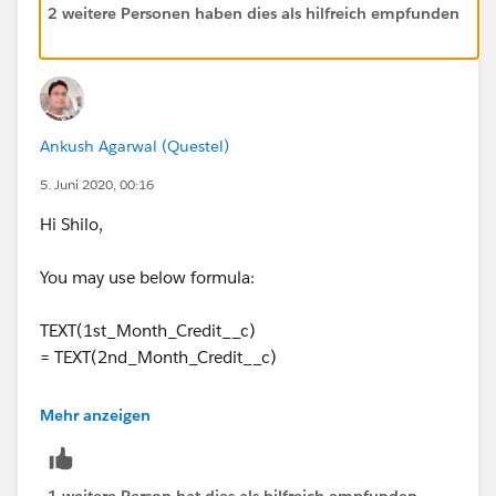
NOT(ISBLANK(TEXT(2nd_Month_Credit__c))),
2 weitere Personen haben dies als hilfreich empfunden
TEXT(1st_Month_Credit__c) = TEXT(2nd_Month_C
)
Ankush Agarwal (Questel)
5. Juni 2020, 00:16
Hi Shilo,
You may use below formula:
TEXT(1st_Month_Credit__c)
= TEXT(2nd_Month_Credit__c)
Mehr anzeigen
1 weitere Person hat dies als hilfreich empfunden