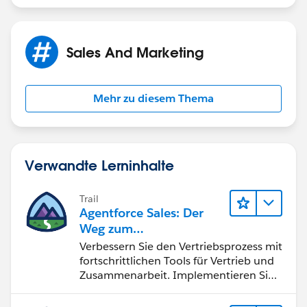
Sales And Marketing
Mehr zu diesem Thema
Verwandte Lerninhalte
Trail
Agentforce Sales: Der
Weg zum
Vertriebsspezialisten
Verbessern Sie den Vertriebsprozess mit
fortschrittlichen Tools für Vertrieb und
Zusammenarbeit. Implementieren Sie
strategische Vertriebsprogramme und
schließen Sie den Lead-zu-Cash-Zyklus