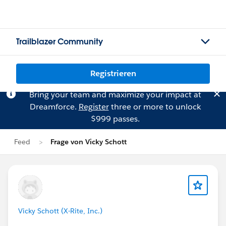
Trailblazer Community
Registrieren
Bring your team and maximize your impact at
Dreamforce.
Register
three or more to unlock
$999 passes.
Feed
Frage von Vicky Schott
Vicky Schott (X-Rite, Inc.)