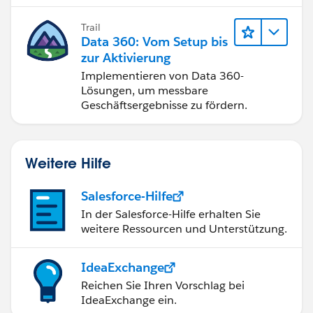
TotalAmt += crr[i];
Trail
}
Data 360: Vom Setup bis
zur Aktivierung
acc.Total_Verified_Value_for_Opps__c=TotalAmt ;
Implementieren von Data 360-
Lösungen, um messbare
Geschäftsergebnisse zu fördern.
}
Weitere Hilfe
Salesforce-Hilfe
In der Salesforce-Hilfe erhalten Sie
weitere Ressourcen und Unterstützung.
}
IdeaExchange
Reichen Sie Ihren Vorschlag bei
IdeaExchange ein.