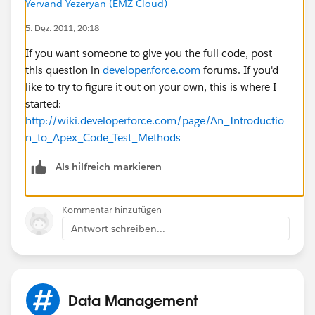
Yervand Yezeryan (EMZ Cloud)
5. Dez. 2011, 20:18
{
If you want someone to give you the full code, post
// System.debug('!!!!!@@@@@@@@@'+prn1);
this question in
developer.force.com
forums. If you'd
like to try to figure it out on your own, this is where I
// opplist.add(prn1. Opportunityid )
started:
http://wiki.developerforce.com/page/An_Introductio
for (Opportunity opp:
n_to_Apex_Code_Test_Methods
[Select Verified_Value__c from Opportunity where id=:
prn1.Opportunityid ])
Als hilfreich markieren
{
Kommentar hinzufügen
Antwort schreiben...
// System.debug('$$$$$$$$$$$$@@@@@@
@@@'+opp);
Data Management