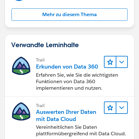
crr.add(opp.Verified_Value__c);
Mehr zu diesem Thema
// acc.Total_Verified_Value_for_Opps__c=opp
.Verified_Value__c
Verwandte Lerninhalte
}
Trail
Erkunden von Data 360
// System.debug('@@@@@@@@@'+crr);
Erfahren Sie, wie Sie die wichtigsten
Funktionen von Data 360
implementieren und nutzen.
}
Trail
Auswerten Ihrer Daten
for(integer i=0;i<crr.size();i++)
mit Data Cloud
Vereinheitlichen Sie Daten
{
plattformübergreifend mit Data Cloud.