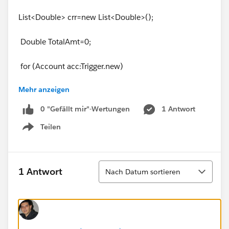
List<Double> crr=new List<Double>();
Double TotalAmt=0;
for (Account acc:Trigger.new)
Mehr anzeigen
{
0 "Gefällt mir"-Wertungen
1 Antwort
// System.debug('######@@@@@@@@@'+acc)
Teilen
;
Show menu
//List<Partner> prn=
[Select Opportunityid from Partner where Accountfro
Sortieren
1 Antwort
Nach Datum sortieren
mId=:
acc.id
];
for(Partner prn1:
[Select Opportunityid from Partner where Accountfro
mId=:
acc.id
])