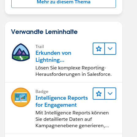
Mehr zu diesem Thema
Verwandte Lerninhalte
Trail
Erkunden von
Lightning
Experience-
Lösen Sie komplexe Reporting-
Berichten & -
Herausforderungen in Salesforce.
Dashboards
Badge
Intelligence Reports
for Engagement
Mit Intelligence Reports können
Sie detaillierte Daten auf
Kampagnenebene generieren,
anzeigen und freigeben.