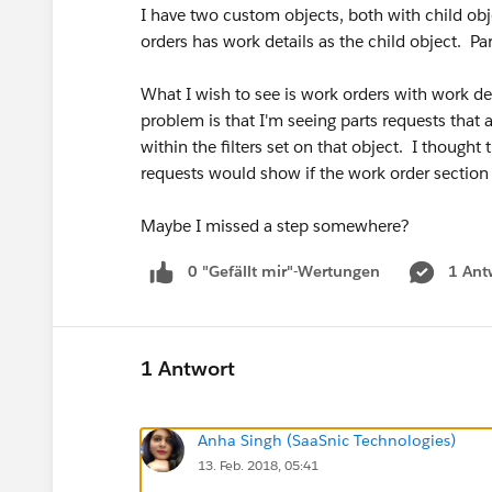
I have two custom objects, both with child obje
orders has work details as the child object. Par
What I wish to see is work orders with work det
problem is that I'm seeing parts requests that a
within the filters set on that object. I thought
requests would show if the work order section f
Maybe I missed a step somewhere?
0 "Gefällt mir"-Wertungen
1 Ant
1 Antwort
Anha Singh (SaaSnic Technologies)
13. Feb. 2018, 05:41