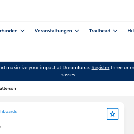
rbinden
Veranstaltungen
Trailhead
Hi
and maximize your impact at Dreamforce.
Register
three or m
passes.
atterson
shboards
p