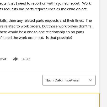
cts, that I need to report on with a joined report. Work
ts requests has parts request lines as the child object.
ails, then any related parts requests and their lines. The
re related to work orders, but those work orders don't fall
 there would be a one to one relationship so no parts
iltered the work order out. Is that possible?
wort
Teilen
Show menu
Sortieren
Nach Datum sortieren