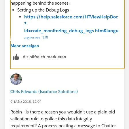
happening behind the scenes:
Setting up the Debug Logs -
https://help.salesforce.com/HTViewHelpDoc
?
id=code_monitoring_debug_logs.htm&langu
age=en_US
Mehr anzeigen
Troubleshooting Your Processes -
Als hilfreich markieren
https://help.salesforce.com/apex/HTViewHe
lpDoc?
id=process_troubleshoot.htm&language=en
_US
Chris Edwards (Iscaforce Solutions)
9. März 2015, 12:04
Robin - is there a reason you wouldn't use a plain old
validation rule to police this data integrity
requirement? A process posting a message to Chatter