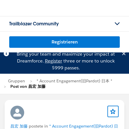
Trailblazer Community
Registrieren
Bring your team and maximize your impact at
Dreamforce.
Register
three or more to unlock
$999 passes.
Gruppen
* Account Engagement(旧Pardot) 日本 *
Post von 昌宏 加藤
昌宏 加藤
postete in
* Account Engagement(旧Pardot) 日