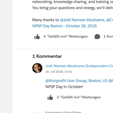
networking, knowledge sharing, and training o
You bring your questions and energy, we'll del
Many thanks to
@Jodi Nemser-Abrahams
,
@Co
NPSP Day Boston - October 18, 2018
1 Ko
4 "Gefällt mir"-Wertungen
1 Kommentar
Jodi Nemser-Abrahams (Independent Con
16. Juli 2018, 14:01
@Nonprofit User Group, Boston, US
@W
NPSP Day in October!
2 "Gefällt mir"-Wertungen
Kommentar hinzufügen