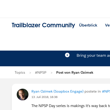
Trailblazer Community
Überblick
Ve
Bring your team 
Topics
#NPSP
Post von Ryan Ozimek
Ryan Ozimek (Soapbox Engage)
postete in
#NP
13. Juli 2018, 18:38
The NPSP Day series is makings it's way back 