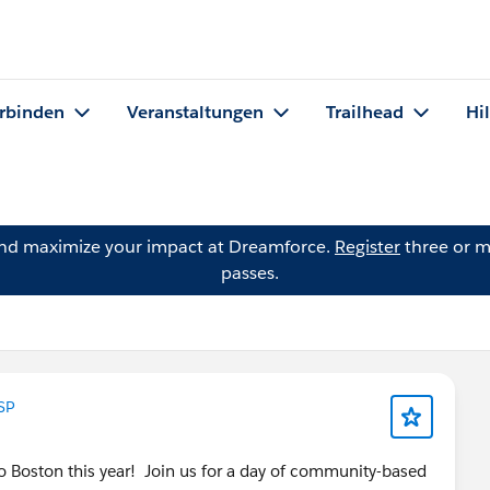
rbinden
Veranstaltungen
Trailhead
Hi
and maximize your impact at Dreamforce.
Register
three or m
passes.
SP
to Boston this year! Join us for a day of community-based