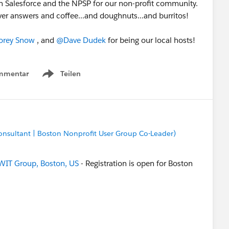
n Salesforce and the NPSP for our non-profit community.
iver answers and coffee...and doughnuts...and burritos!
rey Snow
, and
@Dave Dudek
for being our local hosts!
mmentar
Teilen
Show menu
sultant | Boston Nonprofit User Group Co-Leader)
IT Group, Boston, US
- Registration is open for Boston