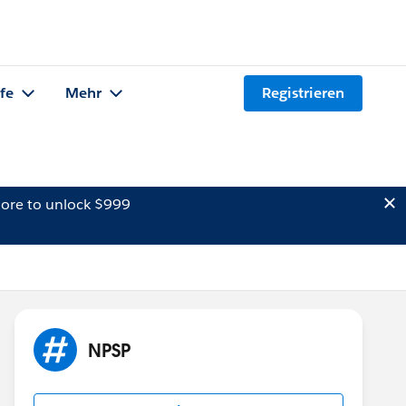
lfe
Mehr
Registrieren
ore to unlock $999
NPSP