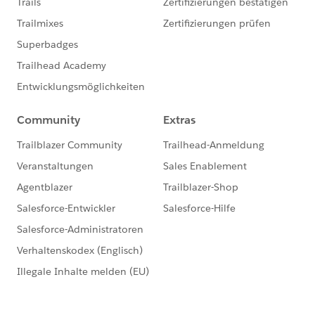
https://trailhead.salesforce.com/ja/trailblazerco
mmunity/code-of-conduct
このグループ内での発言はForward Looking
http://investor.salesforce.com/about-
us/investor/forward-looking-
statements/default.aspx
また本プログラムの利用規約も併せてご覧くださ
https://www.salesforce.com/jp/company/progra
m-agreement
※こちらでの回答はあくまで社員もしくは有識者の
「アドバイス」となります。正式な回答が必要な場
合はケース起票をお願いします。