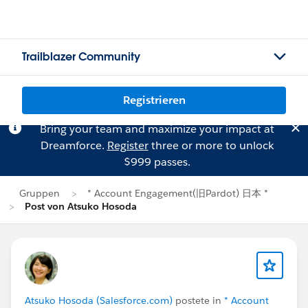
Trailblazer Community
Registrieren
Bring your team and maximize your impact at
Dreamforce.
Register
three or more to unlock
$999 passes.
Gruppen
* Account Engagement(旧Pardot) 日本 *
Post von Atsuko Hosoda
Atsuko Hosoda (Salesforce.com)
postete in
* Account