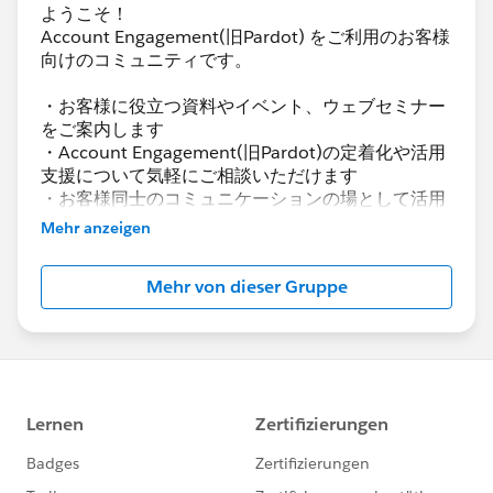
ようこそ！
Account Engagement(旧Pardot) をご利用のお客様
向けのコミュニティです。
・お客様に役立つ資料やイベント、ウェブセミナー
をご案内します
・Account Engagement(旧Pardot)の定着化や活用
支援について気軽にご相談いただけます
・お客様同士のコミュニケーションの場として活用
いただけます
Mehr anzeigen
Account Engagement(旧Pardot)に関する総合コミ
Mehr von dieser Gruppe
ュニティとしてお役立てください！
https://www.salesforce.com/jp/products/pardot
/overview
***********************
このグループは株式会社セールスフォース・ジャパ
ンの社員によって管理、運営されています。
「Trailblazer Community オンライン行動規範」に