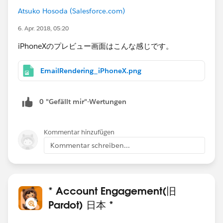
Atsuko Hosoda (Salesforce.com)
6. Apr. 2018, 05:20
iPhoneXのプレビュー画面はこんな感じです。
EmailRendering_iPhoneX.png
0 "Gefällt mir"-Wertungen
Kommentar hinzufügen
Kommentar schreiben...
* Account Engagement(旧
Pardot) 日本 *