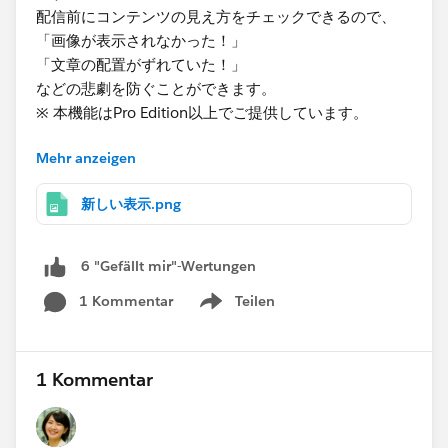
配信前にコンテンツの見え方をチェックできるので、
「画像が表示されなかった！」
「文章の配置がずれていた！」
などの悲劇を防ぐことができます。
※ 本機能はPro Edition以上でご提供しています。
Mehr anzeigen
▼ iPhone7～iPhoneXのプレビューはどう見るの？
新しいEmailエディターの『テストタブ』の表示テスト
新しい表示.png
で「＋新しい表示」を押下すると生成されます！（添付
画像参照）
※生成完了まで5分ほどかかります。
6 "Gefällt mir"-Wertungen
1 Kommentar
Teilen
本機能はPro Edition以上のPardotをお使いの方であれば
Show menu
どなたでもご利用できます。
ぜひ試してみてくださいね！
1 Kommentar