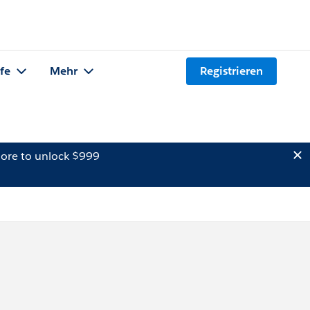
lfe
Mehr
Registrieren
ore to unlock $999