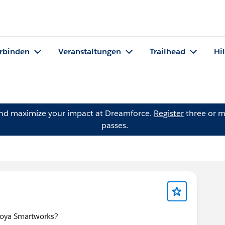
rbinden
Veranstaltungen
Trailhead
Hi
and maximize your impact at Dreamforce.
Register
three or m
passes.
r Voya Smartworks?