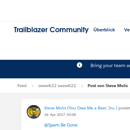
Trailblazer Community
Überblick
Ve
Bring your team 
Feed
swew622 swew622
Post von Steve Molis
Steve Molis (You Owe Me a Beer, Inc.)
poste
18. Apr. 2017, 03:08
@Spam Be Gone