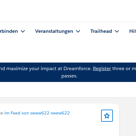
rbinden
Veranstaltungen
Trailhead
Hi
and maximize your impact at Dreamforce.
Register
three or m
passes.
te
im Feed von swew622 swew622