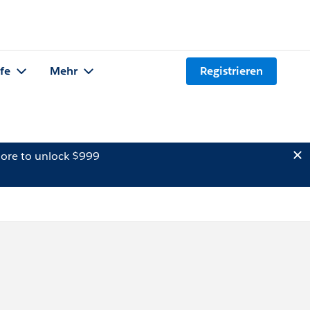
lfe
Mehr
Registrieren
ore to unlock $999